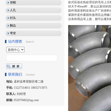
款式应该在热处理后的毛坯上沿
管帽
径大于40mm时，那么以直径
人孔
固件用原资料应有出产厂的资料
紧固件是作紧固衔接用且运用极
封头
仪表和用品等上面，都可以看到
翻边
弯管
地址:
孟村县希望新区维二路
手机:
15227514011 18032715071
联系人:
刘经理
邮箱:
952079462@qq.com