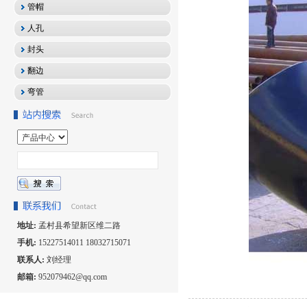
管帽
人孔
封头
翻边
弯管
地址:
孟村县希望新区维二路
手机:
15227514011 18032715071
联系人:
刘经理
邮箱:
952079462@qq.com