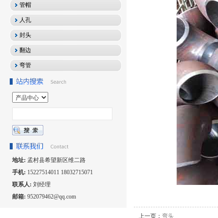
管帽
人孔
封头
翻边
弯管
地址:
孟村县希望新区维二路
手机:
15227514011 18032715071
联系人:
刘经理
邮箱:
952079462@qq.com
上一页：
弯头