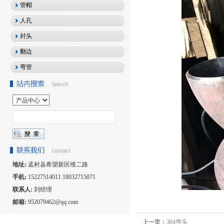
管帽
人孔
封头
翻边
弯管
地址:
孟村县希望新区维二路
手机:
15227514011 18032715071
联系人:
刘经理
邮箱:
952079462@qq.com
上一页：
304弯头