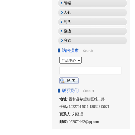
管帽
人孔
封头
翻边
弯管
地址:
孟村县希望新区维二路
手机:
15227514011 18032715071
联系人:
刘经理
邮箱:
952079462@qq.com