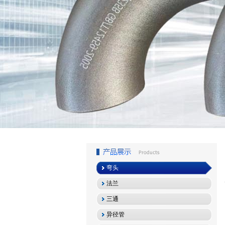
1
2
3
弯头
法兰
三通
异径管